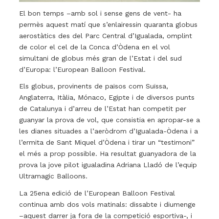
El bon temps –amb sol i sense gens de vent- ha
permès aquest matí que s’enlairessin quaranta globus
aerostàtics des del Parc Central d’Igualada, omplint
de color el cel de la Conca d’Òdena en el vol
simultani de globus més gran de l’Estat i del sud
d’Europa: l’European Balloon Festival.
Els globus, provinents de països com Suïssa,
Anglaterra, Itàlia, Mónaco, Egipte i de diversos punts
de Catalunya i d’arreu de l’Estat han competit per
guanyar la prova de vol, que consistia en apropar-se a
les dianes situades a l’aeròdrom d’Igualada-Òdena i a
l’ermita de Sant Miquel d’Òdena i tirar un “testimoni”
el més a prop possible. Ha resultat guanyadora de la
prova la jove pilot igualadina Adriana Lladó de l’equip
Ultramagic Balloons.
La 25ena edició de l’European Balloon Festival
continua amb dos vols matinals: dissabte i diumenge
–aquest darrer ja fora de la competició esportiva-, i