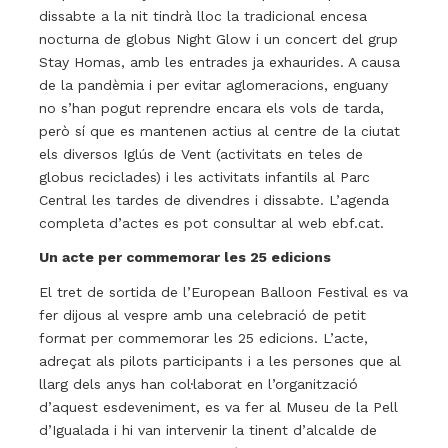
dissabte a la nit tindrà lloc la tradicional encesa
nocturna de globus Night Glow i un concert del grup
Stay Homas, amb les entrades ja exhaurides. A causa
de la pandèmia i per evitar aglomeracions, enguany
no s’han pogut reprendre encara els vols de tarda,
però sí que es mantenen actius al centre de la ciutat
els diversos Iglús de Vent (activitats en teles de
globus reciclades) i les activitats infantils al Parc
Central les tardes de divendres i dissabte. L’agenda
completa d’actes es pot consultar al web ebf.cat.
Un acte per commemorar les 25 edicions
El tret de sortida de l’European Balloon Festival es va
fer dijous al vespre amb una celebració de petit
format per commemorar les 25 edicions. L’acte,
adreçat als pilots participants i a les persones que al
llarg dels anys han col·laborat en l’organització
d’aquest esdeveniment, es va fer al Museu de la Pell
d’Igualada i hi van intervenir la tinent d’alcalde de