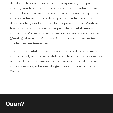
del dia on les condicions meteorològiques (principalment,
el vent) són les més òptimes i estables per volar. En cas de
vent fort o de canvis bruscos, hi ha la possibilitat que els
vols s'anul·lin per temes de seguretat. En funció de la
direcció i força del vent, també és possible que s'opti per
traslladar la sortida a un altre punt de la ciutat amb millor
condicions. Cal estar atent a les xarxes socials del festival
(@ebf_igualada), on s'informarà puntualment d'aquestes
incidències en temps real.
El Vol de la Ciutat: El divendres al matí es durà a terme el
vol de ciutat, on diferents globus sortiran de places i espais
públics. Pots optar per veure l'enlairament del globus en
aquests espais, o bé des d'algun indret privilegiat de la
Conca.
Quan?