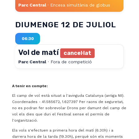
Parc Central
· Encesa simultània de globus
DIUMENGE 12 DE JULIOL
06:30
Vol de matí
cancel·lat
Parc Central
· Fora de competició
A tenir en compte:
El camp de vol està situat a l'avinguda Catalunya (antiga NII).
Coordenades - 41.585672, 1.627397 Per raons de seguretat,
no es podran fer sobrevolar Drons per damunt del camp de
vol els dies que duri el Festival sense el permís de
l'organització.
Els vols s'efectuen a primera hora del matí (6.30h) i a
darrera hora de la tarda (19.30h), perquè són els moments