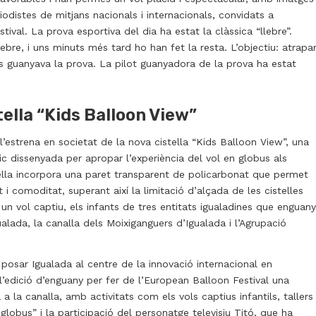
distes de mitjans nacionals i internacionals, convidats a
stival. La prova esportiva del dia ha estat la clàssica “llebre”.
lebre, i uns minuts més tard ho han fet la resta. L’objectiu: atrapa
ís guanyava la prova. La pilot guanyadora de la prova ha estat
tella “Kids Balloon View”
estrena en societat de la nova cistella “Kids Balloon View”, una
 dissenyada per apropar l’experiència del vol en globus als
ella incorpora una paret transparent de policarbonat que permet
 i comoditat, superant així la limitació d’alçada de les cistelles
 un vol captiu, els infants de tres entitats igualadines que enguany
alada, la canalla dels Moixiganguers d’Igualada i l’Agrupació
osar Igualada al centre de la innovació internacional en
 l’edició d’enguany per fer de l’European Balloon Festival una
a la canalla, amb activitats com els vols captius infantils, tallers
n globus” i la participació del personatge televisiu Titó, que ha