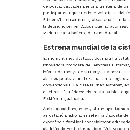
de postal captades per una trentena de perio
participar en aquest primer vol oficial del fe
Primer s’ha enlairat un globus, que feia de l
la llebre: el primer globus que ho aconsegu
Maria Luisa Cabañero, de Ciudad Real.
Estrena mundial de la cis
El moment més destacat del matí ha estat l’
innovadora proposta de l’empresa Ultramagic
infants de menys de vuit anys. La nova cist
als més petits veure l’exterior amb seguretat
convencionals. La cistella l’han estrenat, en
celebren efemèrides: els Petits Diables d’Igu
Folklòrica Igualadina.
Amb aquest llançament, Ultramagic torna a p
aerostació i, alhora, es referma l’aposta de
experiència familiar i especialment adreçada 
als Iglús de Vent, el nou llibre “Vull volar e