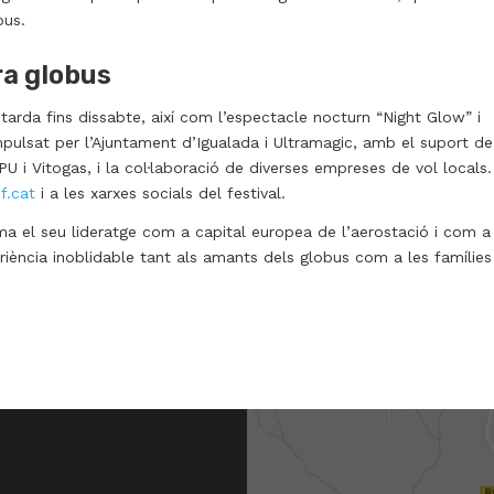
bus.
ra globus
rda fins dissabte, així com l’espectacle nocturn “Night Glow” i
pulsat per l’Ajuntament d’Igualada i Ultramagic, amb el suport de
U i Vitogas, i la col·laboració de diverses empreses de vol locals.
f.cat
i a les xarxes socials del festival.
rma el seu lideratge com a capital europea de l’aerostació i com a
eriència inoblidable tant als amants dels globus com a les famílies