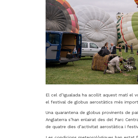
El cel d’Igualada ha acollit aquest matí el 
el festival de globus aerostàtics més impor
Una quarantena de globus provinents de païs
Anglaterra s’han enlairat des del Parc Centra
de quatre dies d’activitat aerostàtica i festiv
Les condicions meteorològiques han estat f