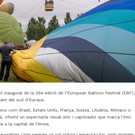
vol inaugural de la 29a edició de l’European Balloon Festival (EBF),
tant del sud d’Europa.
os com Brasil, Estats Units, França, Suïssa, Lituània, Mònaco o
l, oferint un espectacle visual únic i captivador que marca l’inici
a a la capital de l’Anoia.
avorables i han permès un vol plàcid i espectacular, amb imatges