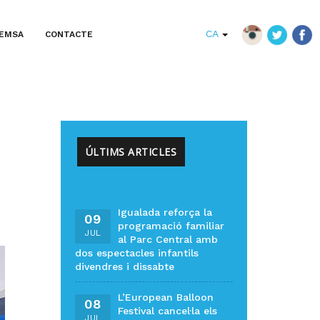
CA
EMSA
CONTACTE
ÚLTIMS ARTICLES
Igualada reforça la
09
programació familiar
JUL
al Parc Central amb
dos espectacles infantils
divendres i dissabte
L’European Balloon
08
Festival cancel·la els
JUL