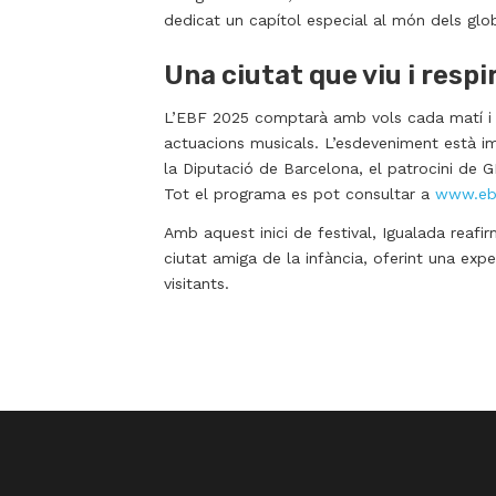
dedicat un capítol especial al món dels glo
Una ciutat que viu i respi
L’EBF 2025 comptarà amb vols cada matí i ta
actuacions musicals. L’esdeveniment està im
la Diputació de Barcelona, el patrocini de GP
Tot el programa es pot consultar a
www.eb
Amb aquest inici de festival, Igualada reafi
ciutat amiga de la infància, oferint una exp
visitants.