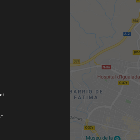
tat
7'