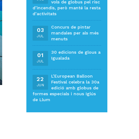
vols de globus pel risc
d’incendis, però manté la resta
d’activitats
Concurs de pintar
03
mandales per als més
JUL
menuts
30 edicions de glous a
01
Igualada
JUL
L’European Balloon
22
Festival celebra la 30a
JUN
edició amb globus de
formes especials i nous Iglús
de Llum